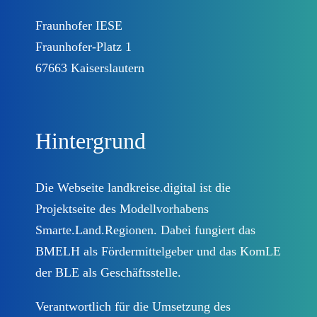
Lösungen
Fraunhofer IESE
Fraunhofer-Platz 1
DEUTSCHLAND.DIGITAL
67663 Kaiserslautern
Kontakt
Hintergrund
Datenschutzinformationen
Die Webseite landkreise.digital ist die
Impressum
Projektseite des Modellvorhabens
Smarte.Land.Regionen. Dabei fungiert das
Newsletter abonnieren
BMELH als Fördermittelgeber und das KomLE
der BLE als Geschäftsstelle.
Verantwortlich für die Umsetzung des