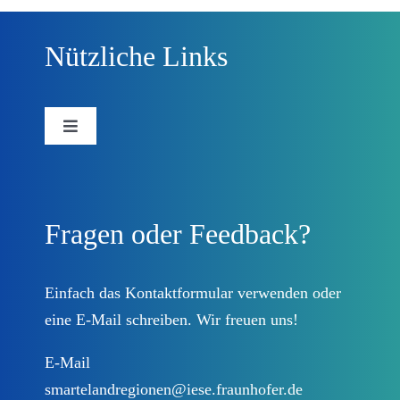
Nützliche Links
Toggle
Navigation
Forschungsprojekt
Fragen oder Feedback?
Beteiligungsplattform
Prozessbegleitung
Einfach das
Kontaktformular
verwenden oder
eine E-Mail schreiben. Wir freuen uns!
Landkreise
E-Mail
smartelandregionen@iese.fraunhofer.de