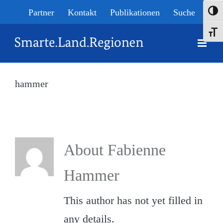
Skip
Partner
Kontakt
Publikationen
Suche
Umsch
to
Schrif
content
hammer
Home
»
Archives for Fabienne Hammer
About
Fabienne
Hammer
This author has not yet filled in
any details.