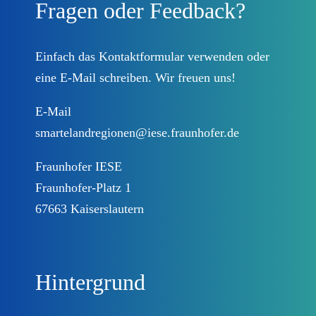
Fragen oder Feedback?
Beteiligungsplattform
Prozessbegleitung
Einfach das
Kontaktformular
verwenden oder
eine E-Mail schreiben. Wir freuen uns!
Landkreise
E-Mail
smartelandregionen@iese.fraunhofer.de
Lösungen
Fraunhofer IESE
Fraunhofer-Platz 1
DEUTSCHLAND.DIGITAL
67663 Kaiserslautern
Kontakt
Hintergrund
Datenschutzinformationen