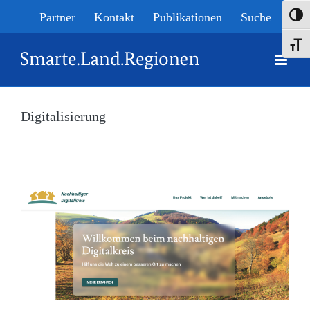
Skip
Partner
Kontakt
Publikationen
Suche
Umsch
to
Schrif
content
Digitalisierung
Home
»
Digitalisierung