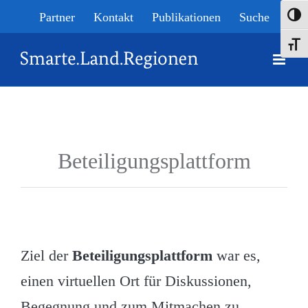
Skip
Partner
Kontakt
Publikationen
Suche
Umsch
to
Schrif
content
Beteiligungsplattform
Ziel der
Beteiligungsplattform
war es,
einen virtuellen Ort für Diskussionen,
Begegnung und zum Mitmachen zu