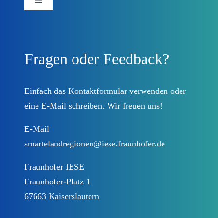
Toggle
Navigation
Forschungsprojekt
Fragen oder Feedback?
Beteiligungsplattform
Prozessbegleitung
Einfach das
Kontaktformular
verwenden oder
eine E-Mail schreiben. Wir freuen uns!
Landkreise
E-Mail
smartelandregionen@iese.fraunhofer.de
Lösungen
Fraunhofer IESE
Fraunhofer-Platz 1
DEUTSCHLAND.DIGITAL
67663 Kaiserslautern