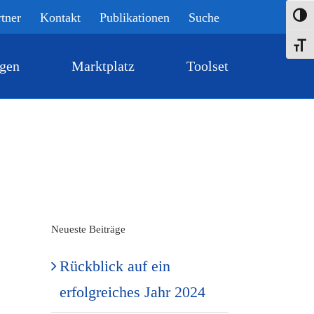
rtner
Kontakt
Publikationen
Suche
Umsch
Schrif
gen
Marktplatz
Toolset
Home
»
News
Neueste Beiträge
Rückblick auf ein
erfolgreiches Jahr 2024