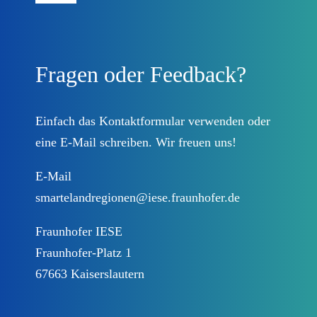
Navigation
Forschungsprojekt
Fragen oder Feedback?
Beteiligungsplattform
Prozessbegleitung
Einfach das
Kontaktformular
verwenden oder
eine E-Mail schreiben. Wir freuen uns!
Landkreise
E-Mail
smartelandregionen@iese.fraunhofer.de
Lösungen
Fraunhofer IESE
Fraunhofer-Platz 1
DEUTSCHLAND.DIGITAL
67663 Kaiserslautern
Kontakt