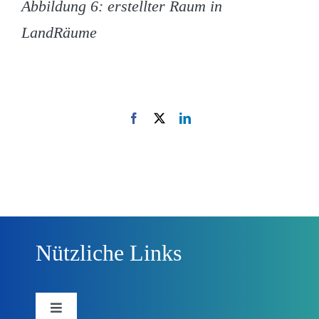
Abbildung 6: erstellter Raum in
LandRäume
Facebook
X
LinkedIn
Nützliche Links
Toggle