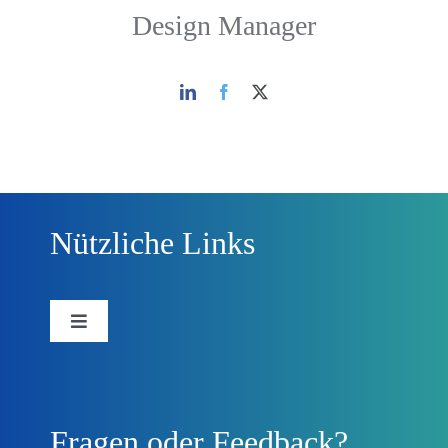
Design Manager
Nützliche Links
Toggle
Navigation
Forschungsprojekt
Fragen oder Feedback?
Beteiligungsplattform