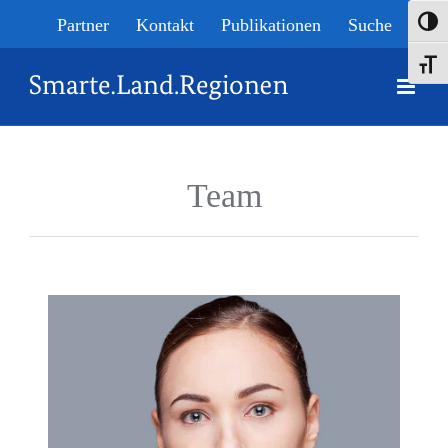
Skip
Partner
Kontakt
Publikationen
Suche
Umsch
to
Schrif
content
Team