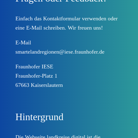
Prozessbegleitung
Einfach das
Kontaktformular
verwenden oder
eine E-Mail schreiben. Wir freuen uns!
Landkreise
E-Mail
smartelandregionen@iese.fraunhofer.de
Lösungen
Fraunhofer IESE
Fraunhofer-Platz 1
DEUTSCHLAND.DIGITAL
67663 Kaiserslautern
Kontakt
Hintergrund
Datenschutzinformationen
Die Webseite landkreise.digital ist die