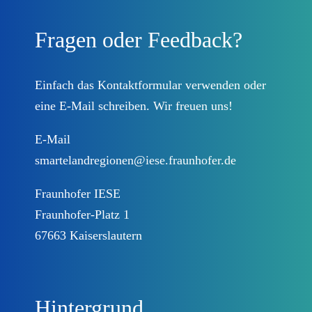
Fragen oder Feedback?
Beteiligungsplattform
Prozessbegleitung
Einfach das
Kontaktformular
verwenden oder
eine E-Mail schreiben. Wir freuen uns!
Landkreise
E-Mail
smartelandregionen@iese.fraunhofer.de
Lösungen
Fraunhofer IESE
Fraunhofer-Platz 1
DEUTSCHLAND.DIGITAL
67663 Kaiserslautern
Kontakt
Hintergrund