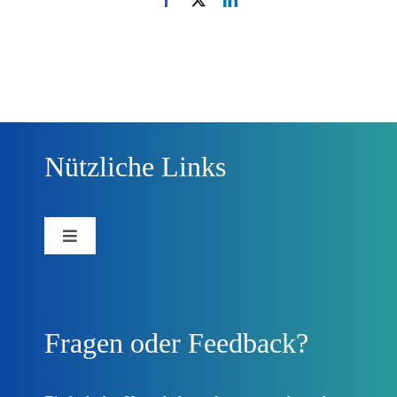
Nützliche Links
Toggle
Navigation
Forschungsprojekt
Fragen oder Feedback?
Beteiligungsplattform