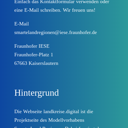
Prozessbegleitung
Einfach das
Kontaktformular
verwenden oder
eine E-Mail schreiben. Wir freuen uns!
Landkreise
E-Mail
smartelandregionen@iese.fraunhofer.de
Lösungen
Fraunhofer IESE
Fraunhofer-Platz 1
DEUTSCHLAND.DIGITAL
67663 Kaiserslautern
Kontakt
Hintergrund
Datenschutzinformationen
Die Webseite landkreise.digital ist die
Impressum
Projektseite des Modellvorhabens