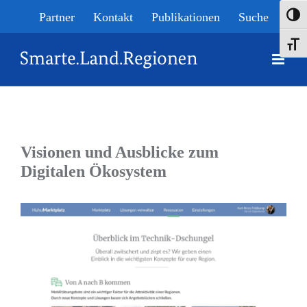
Skip
Partner
Kontakt
Publikationen
Suche
Umsch
to
Schrif
content
Visionen und Ausblicke zum
Digitalen Ökosystem